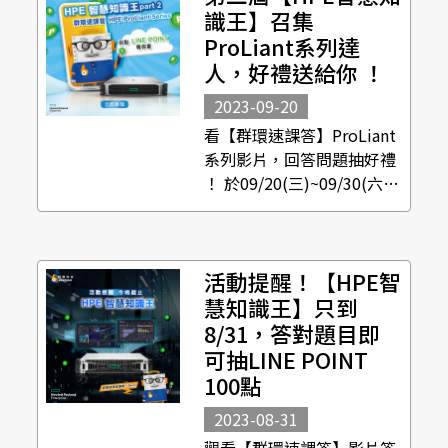
2023/10/31(二) 活動資格｜
識王】召集
限台...
ProLiant系列達
人，好禮送給你 ！
2023-09-20
看【群環速課答】ProLiant
系列影片，回答問題抽好禮
！ 於09/20(三)~09/30(六)
活動期間，觀看『群環速課
答』系列影片並答對題目，
即可獲得抽獎機會😍 有機會
活動提醒！【HPE智
獲得 LINE POINT 100點 ，
幸運名額共15位，快和Be...
慧知識王】只到
8/31，答對題目即
可抽LINE POINT
100點
2023-08-31