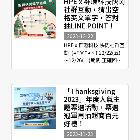
HPE x 群環科技快閃
2024/2/1(四)～
2024/2/6(二) 活動資格｜限
社群互動，猜出空
台澎金馬地區，群環科技
格英文單字，答對
－...
抽LINE POINT！
2023-12-22
HPE x 群環科技 快閃社群互
動 (◕ˇ∀ˇ◕。) 12/22(五)
～12/26(二)期間 正確回答
空格中缺少的英文字母 就有
機會抽中 LINE POINT 50點
🎄 💡小提示：單字皆與群環
「Thanksgiving
科技HPE相關唷 快...
2023」年度人氣主
題票選活動，票選
冠軍再抽超商百元
好禮！
2023-11-23