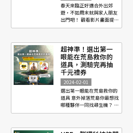
春天來臨正好適合外出郊
遊，不如周末就與家人朋友
出門吧！ 觀看影片畫面提
示，猜出四字成語謎語 就有
機會讓群環科技xHPE 請你
看電影！ 活動時間｜
超神準！選出第一
2024/3/4(一)~2024/3/10(
日) 活動資格｜限台澎金馬
眼能在荒島救你的
地區，群環科...
道具，測驗完再抽
千元禮券
2024-02-01
選出第一眼能在荒島救你的
道具 意外掉落荒島你最想找
哪種夥伴一同找尋生機？ 參
與測驗還能抽千元禮券！ 新
年到了，群環科技讓你換新
裝 活動時間｜