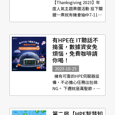
【Thanksgiving 2023】年
度人氣主題票選活動 投下關
鍵一票就有機會抽中7-11商
品卡！ 感謝有你們陪伴
Beco度過這精采的一年，
這一年Beco介紹了很多不
有HPE在 IT聽話不
同主題 讓Beco知道你喜歡
什麼樣的內容，繼續提供更
搗蛋，數據資安免
多大家喜愛的主題更...
煩惱，免費咖啡請
你喝！
2023-10-25
擁有可靠的HPE伺服器設
備，不必擔心任務出包搞
NG。 下週就是萬聖節，身
為IT最佳好夥伴，群環請你
喝杯咖啡，輕鬆一下補充能
量吧！ 活動時間｜
第二屆【HPE智慧知
2023/10/25(三)～