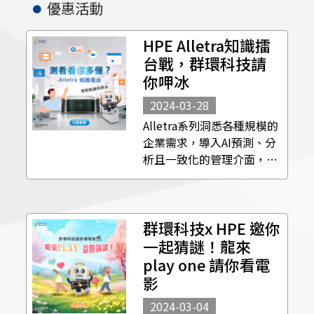
優惠活動
HPE Alletra知識擂
台戰，群環科技請
你呷冰
2024-03-28
Alletra系列洞悉各種規模的
企業需求，導入AI預測、分
析且一致化的管理介面，讓
使用者無痛管理、輕鬆執行
工作任務。 群環科技來考考
你有多了解HPE Alletra，答
群環科技x HPE 邀你
對題目就請你吃冰！ 🔹活動
日期：
一起猜謎！龍來
2024/3/29~2024/4/5 ...
play one 請你看電
影
2024-03-04