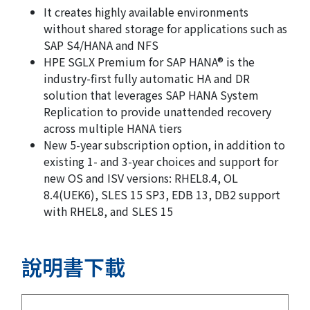
It creates highly available environments
without shared storage for applications such as
SAP S4/HANA and NFS
HPE SGLX Premium for SAP HANA® is the
industry-first fully automatic HA and DR
solution that leverages SAP HANA System
Replication to provide unattended recovery
across multiple HANA tiers
New 5-year subscription option, in addition to
existing 1- and 3-year choices and support for
new OS and ISV versions: RHEL8.4, OL
8.4(UEK6), SLES 15 SP3, EDB 13, DB2 support
with RHEL8, and SLES 15
說明書下載