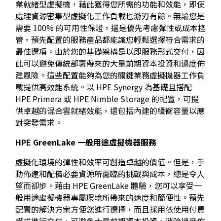
業就緒型虛擬機，藉此獲得您所需的功能和效能，即使
處理資源密集型虛擬化工作負載也游刃有餘。無論您是
需要 100% 的可用性保證，還是優先考慮彈性或成本控
管，預先配置的服務產品都能讓您輕鬆選擇符合需求的
最佳選項。由於您的基礎架構是以即服務形式交付，因
此可以避免傳統部署帶來的大量前期資本投資和過度佈
建風險。這些配置能夠為您的關鍵業務虛擬機器工作負
載提供高效能系統。以 HPE Synergy 為基礎且搭配
HPE Primera 或 HPE Nimble Storage 的配置，可提
供卓越的混合雲就緒效能，還包括內建的緩衝容量以應
對突發需求。
HPE GreenLake
一般用途虛擬機器服務
虛擬化環境的彈性和效率可創造卓越的價值。但是，手
動佈建和配備必要資源所面臨的挑戰與成本，總是令人
望而卻步。藉由 HPE GreenLake 體驗，您可以享受一
般用途虛擬機器專屬環境所帶來的速度和簡便性。預先
配置的解決方案方便您進行選擇，而且採用依使用付費
模式進行交付，可避免大量前期資本投資，消除過度佈