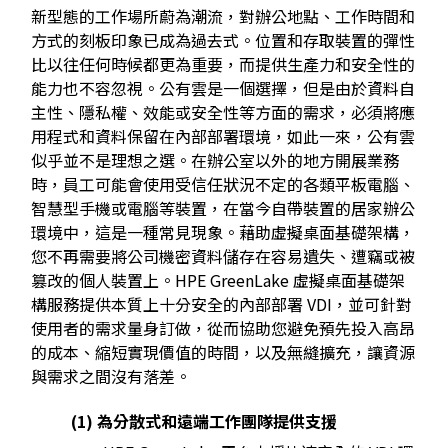
新型態的工作場所蔚為潮流，對辦公地點、工作時間和
方式的刻板印象已成為過去式。位置和存取裝置的彈性
比以往任何時候都更為重要，而提供生產力和安全性的
能力也不容忽視。公有雲是一個選擇，但是由於資料自
主性、隱私權、效能或安全性等方面的需求，必須將應
用程式和資料保留在內部部署環境，如此一來，公有雲
似乎並不是理想之選。在辦公室以外的地方開展業務
時，員工可能會使用受信任狀況不定的各類平板電腦、
智慧型手機或電腦等裝置，在當今自帶裝置的居家辦公
環境中，這是一種常見現象。藉助虛擬桌面基礎架構，
您不再需要將公司機密資料儲存在容易遺失、遭竊或被
篡改的個人裝置上。HPE GreenLake 虛擬桌面基礎架
構服務提供本質上十分安全的內部部署 VDI，並可針對
使用者的需求量身訂做，從而協助您避免預先投入高昂
的成本、縮短實現價值的時間，以及無縫擴充，讓資源
與需求之間沒有落差。
(1) 為分散式和遠端工作團隊提供支援