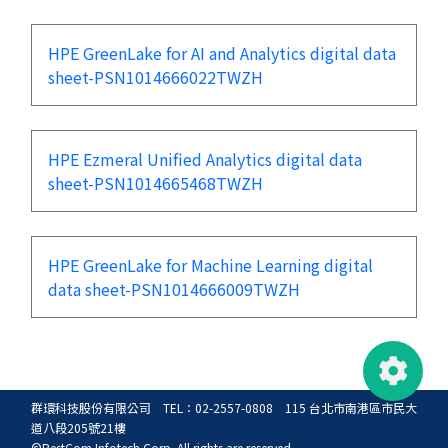
HPE GreenLake for AI and Analytics digital data
sheet-PSN1014666022TWZH
HPE Ezmeral Unified Analytics digital data
sheet-PSN1014665468TWZH
HPE GreenLake for Machine Learning digital
data sheet-PSN1014666009TWZH
群環科技股份有限公司 TEL：02-2557-0808 115 台北市南港區市民大
道八段205號21樓
©BestCom Infotech Corp. All rights are reserved.