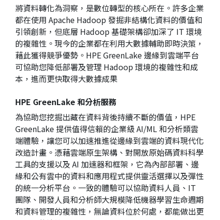
將資料轉化為洞察，是數位轉型的核心所在。許多企業
都在使用 Apache Hadoop 發掘非結構化資料的價值和
引領創新，但底層 Hadoop 基礎架構卻加深了 IT 環境
的複雜性。現今的企業都在利用大數據輔助即時決策，
藉此獲得競爭優勢。HPE GreenLake 邊緣到雲端平台
可協助您降低部署及管理 Hadoop 環境的複雜性和成
本，進而更快取得大數據成果
HPE GreenLake 和分析服務
為協助您挖掘出藏在資料背後持續不斷的價值，HPE
GreenLake 提供值得信賴的企業級 AI/ML 和分析類雲
端體驗，讓您可以加速推進從邊緣到雲端的資料現代化
改造計畫。憑藉雲端原生架構、對開放原始碼資料科學
工具的支援以及 AI 加速器和框架，它為內部部署、邊
緣和公有雲中的資料和應用程式提供靈活選擇以及彈性
的統一分析平台。一致的體驗可以協助資料人員、IT
團隊、開發人員和分析師大規模降低機器學習生命週期
和資料管理的複雜性，無論資料位於何處，都能做出更